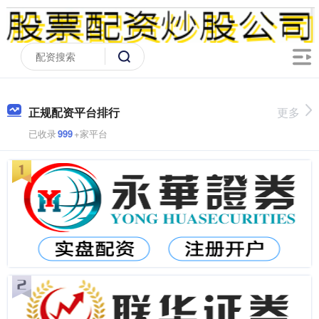
正规配资平台排行
更多
已收录
999
+家平台