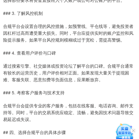
选择那些要求将资金直接转入个人账户或公司对公账户的平台。
### 3. 了解风控机制
合规平台会设置合理的风控措施，如预警线、平仓线等，避免投资者
因杠杆过高而遭受重大损失。同时，平台应提供实时的账户监控和风
险提示服务。如果平台风控规则模糊或过于宽松，需提高警惕。
### 4. 查看用户评价与口碑
通过搜索引擎、社交媒体或投资论坛了解平台的口碑。合规平台通常
有较长的运营历史，用户评价相对正面。如果发现大量关于提现困
难、客服失联、恶意扣费等负面信息，应果断放弃。
### 5. 考察客户服务与技术支持
合规平台会提供专业的客户服务，包括在线客服、电话咨询、邮件支
持等。同时，平台的交易系统应稳定、流畅，避免因技术问题导致交
易延迟或失误。
## 四、选择合规平台的具体步骤