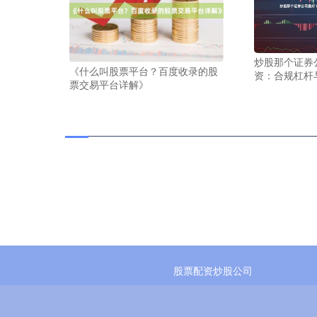
炒股那个证券
《什么叫股票平台？百度收录的股
资：合规杠杆
票交易平台详解》
股票配资炒股公司