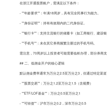
在浙江开通股票账户，需满足以下条件：
- **年龄要求**：年满18周岁，具有完全民事行为能力。
- **身份证明**：持有有效期内的二代身份证。
- **银行卡**：支持主流银行的储蓄卡（如工商银行、建
- **手机号**：未在其它券商频繁注册过的手机号码。
需注意，70周岁以上投资者可能需要临柜办理，部分券商
## 二、低佣金开户的核心逻辑
默认佣金费率通常为万分之2.5至万分之3，但通过特定渠
- **股票交易**：万分之1.2至万分之1.5（含规费）
- **ETF/LOF基金**：万分之0.5至万分之1
- **可转债**：沪市万分之0.2，深市万分之0.5