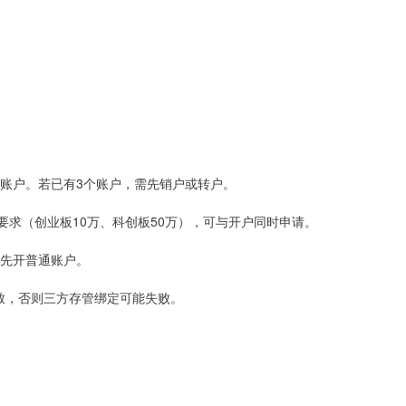
证券账户。若已有3个账户，需先销户或转户。
经验要求（创业板10万、科创板50万），可与开户同时申请。
建议先开普通账户。
号一致，否则三方存管绑定可能失败。