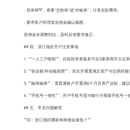
- 登录APP，查看“交割单”或“对账单”，计算实际费率。
- 要求客户经理发送佣金确认截图。
若佣金未调整到位，及时反馈要求修正。
## 四、浙江地区开户注意事项
1. **一人三户限制**：目前投资者最多可在3家券商开立
2. **创业板/科创板权限**：首次开通需满足资产与交易
3. **融资融券**：需普通账户开通满6个月且资产达标，
4. **手机号一致性**：开户手机号需与银行卡预留手机
## 五、常见问题解答
**问：浙江地区哪家券商佣金最低？**