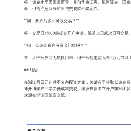
答：佣金水平因渠道而异，目前华泰证券、银河证券、国泰
低，但需注意服务质量与交易软件稳定性。
**问：开户后多久可以交易？**
答：交易日15:00前提交开户申请，通常当日或次日可交易
**问：低佣金账户有资金门槛吗？**
答：大部分券商无硬性门槛，但部分优惠需入金1万元或以
## 结语
在浙江股票开户并不复杂配资之家，关键在于获取低佣金费
速开通账户并享受低成本交易。建议投资者在开户前对比多
欢迎在评论区留言交流。
相关文章