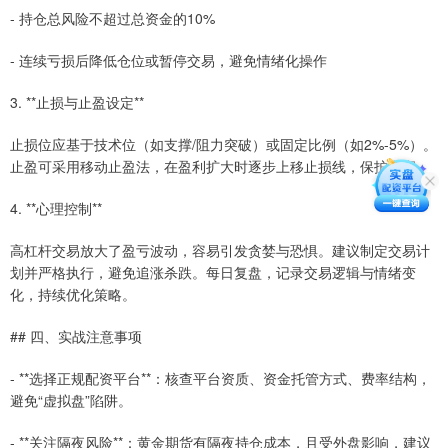
- 持仓总风险不超过总资金的10%
- 连续亏损后降低仓位或暂停交易，避免情绪化操作
3. **止损与止盈设定**
止损位应基于技术位（如支撑/阻力突破）或固定比例（如2%-5%）。
止盈可采用移动止盈法，在盈利扩大时逐步上移止损线，保护利润。
4. **心理控制**
高杠杆交易放大了盈亏波动，容易引发贪婪与恐惧。建议制定交易计
划并严格执行，避免追涨杀跌。每日复盘，记录交易逻辑与情绪变
化，持续优化策略。
## 四、实战注意事项
- **选择正规配资平台**：核查平台资质、资金托管方式、费率结构，
避免“虚拟盘”陷阱。
- **关注隔夜风险**：黄金期货有隔夜持仓成本，且受外盘影响，建议